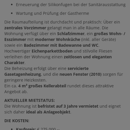
Erneuerung der Silikonfugen bei der Sanitärausstattung
Wartung und Prüfung der Gastherme
Die Raumaufteilung ist durchdacht und praktisch: Über ein
zentrales Vorzimmer
gelangt man in alle Räume. Die
Wohnung verfügt über ein
Schlafzimmer
, ein
großes Wohn- /
Esszimmer
mit
moderner Wohnküche
(inkl. aller Geräte)
sowie ein
Badezimmer mit Badewanne und WC
.
Hochwertiger
Eichenparkettboden
und stilvolle Fliesen
verleihen der Wohnung einen
zeitlosen und eleganten
Charakter
.
Die Beheizung erfolgt über eine
servicierte
Gasetagenheizung
, und die
neuen Fenster (2010)
sorgen für
geringere Heizkosten.
Ein ca.
4 m² großes Kellerabteil
rundet dieses attraktive
Angebot ab.
AKTUELLER MIETSTATUS:
Die Wohnung ist
befristet auf 3 Jahre vermietet
und eignet
sich daher
ideal als Anlageobjekt
.
DIE KOSTEN:
Kaufpreis:
€ 275.000,--