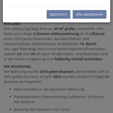
TOP-ANLEGERWOHNUNG! HELLE, RUHIGE
ALTBAUWOHNUNG MIT LIFT NAHE WÄHRINGER PARK ZU
Speichern
Alle akzeptieren
KAUFEN!
DIE LAGE:
Zum Verkauf gelangt eine ca.
49 m² große
, renovierte, sehr
helle und ruhige
2-Zimmer-Altbauwohnung
im
1. Liftstock
eines 2010 generalsanierten, wunderschönen und
repräsentativen Eckzinshauses im beliebten
19. Bezirk
.
Die Lage überzeugt durch eine hervorragende Infrastruktur:
sowohl
U4
und
U6
als auch Straßenbahn- und Buslinien sind
in der nahen Umgebung und
fußläufig schnell erreichbar
.
DIE WOHNUNG:
Die Wohnung wurde
2010 generalsaniert
und befindet sich in
sehr gutem Zustand. Im Jahr
2023
wurden zusätzlich folgende
Arbeiten durchgeführt:
Malerarbeiten in der gesamten Wohnung
Parkettarbeiten (Überarbeitung Fußleisten, Einlassen
des Bodens)
Wartung von Fenstern und Türen