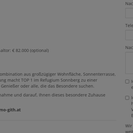
Na
Tel
Nac
ltor: € 82.000 (optional)
 Kombination aus großzügiger Wohnfläche, Sonnenterrasse,
ttung macht TOP 1 im Refugium Sonnberg zu einer
n, Genießer oder alle, die das Besondere suchen.
ufnahme und darauf, Ihnen dieses besondere Zuhause
mo-gith.at
Wir
wei