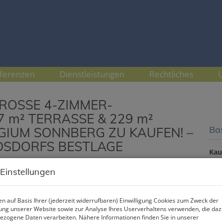
ferenzen
Dienstleistungen
Rechtliches
GROSSE 4-ZIMMER-
 m² TERRASSE & 229 m²
Ba
GIUM SONNBERG ZU KAUFEN! –
DSDORFS BESTLAGE
Kau
Flä
 Einstellungen
Zi
n auf Basis Ihrer (jederzeit widerrufbaren) Einwilligung Cookies zum Zweck der
Pr
ng unserer Website sowie zur Analyse Ihres Userverhaltens verwenden, die da
zogene Daten verarbeiten. Nähere Informationen finden Sie in unserer