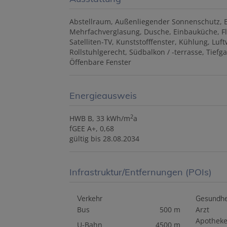
Abstellraum
Außenliegender Sonnenschutz
Mehrfachverglasung
Dusche
Einbauküche
F
Satelliten-TV
Kunststofffenster
Kühlung
Luf
Rollstuhlgerecht
Südbalkon / -terrasse
Tiefg
Öffenbare Fenster
Energieausweis
2
HWB
B, 33 kWh/m
a
fGEE
A+, 0,68
gültig bis
28.08.2034
Infrastruktur/Entfernungen (POIs)
Verkehr
Gesundhe
Bus
500 m
Arzt
Apothek
U-Bahn
4500 m