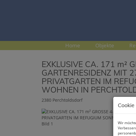
Home
Objekte
Re
EXKLUSIVE CA. 171 m² 
GARTENRESIDENZ MIT 27
PRIVATGARTEN IM REFU
WOHNEN IN PERCHTOL
2380 Perchtoldsdorf
Cookie
Wir möchte
Verbesseru
personenbe