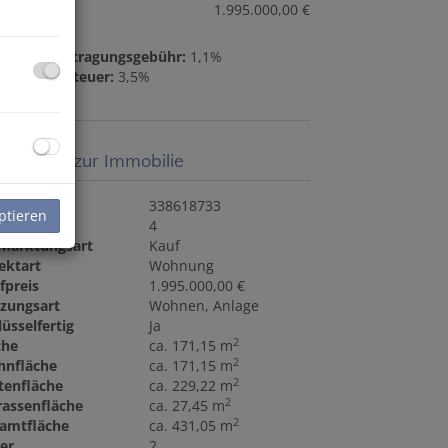
fpreis:
1.995.000,00 €
ndbucheintragungsgebühr:
1,1%
nderwerbsteuer:
3,5%
sisdaten zur Immobilie
ektnr.
338618733
ptieren
mmer
4
marktungsart
Kauf
ektart
Wohnung
fpreis
1.995.000,00 €
zungsart
Wohnen
Anlage
lüsselfertig
Ja
2
che
ca. 171,15 m
2
nfläche
ca. 171,15 m
2
tenfläche
ca. 229,22 m
2
rassenfläche
ca. 27,45 m
2
amtfläche
ca. 431,05 m
er
2