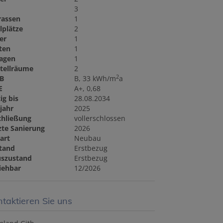
3
rassen
1
llplätze
2
ler
1
ten
1
agen
1
tellräume
2
2
B
B, 33 kWh/m
a
E
A+, 0,68
ig bis
28.08.2034
jahr
2025
chließung
vollerschlossen
zte Sanierung
2026
art
Neubau
tand
Erstbezug
szustand
Erstbezug
iehbar
12/2026
taktieren Sie uns