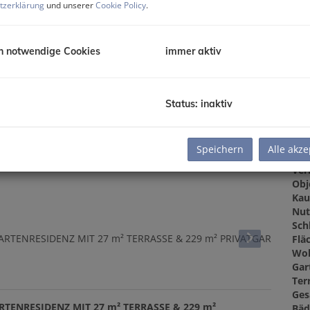
tzerklärung
und unserer
Cookie Policy
.
Kau
Gru
h notwendige Cookies
immer aktiv
Gru
Status: inaktiv
Ba
Obj
Speichern
Alle akze
Zi
Ver
Obj
Kau
Nut
Sch
Flä
Woh
Gar
Ter
Ges
RTENRESIDENZ MIT 27 m² TERRASSE & 229 m²
Bäd