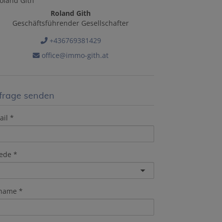
Roland Gith
Geschäftsführender Gesellschafter
+436769381429
office@immo-gith.at
frage senden
ail
ede
rname