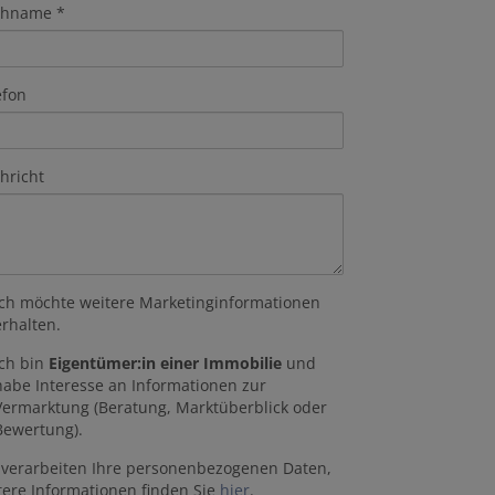
chname
efon
hricht
Ich möchte weitere Marketinginformationen
erhalten.
Ich bin
Eigentümer:in einer Immobilie
und
habe Interesse an Informationen zur
Vermarktung (Beratung, Marktüberblick oder
Bewertung).
 verarbeiten Ihre personenbezogenen Daten,
tere Informationen finden Sie
hier
.