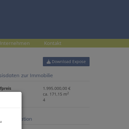
Unternehmen
Kontakt
Download Expose
sisdaten zur Immobilie
fpreis
1.995.000,00 €
2
che
ca. 171,15 m
mmer
4
eisinformation
zu