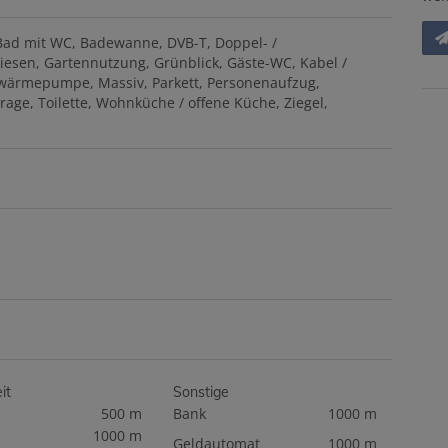
Bad mit WC
Badewanne
DVB-T
Doppel- /
liesen
Gartennutzung
Grünblick
Gäste-WC
Kabel /
twärmepumpe
Massiv
Parkett
Personenaufzug
arage
Toilette
Wohnküche / offene Küche
Ziegel
it
Sonstige
500 m
Bank
1000 m
e
1000 m
Geldautomat
1000 m