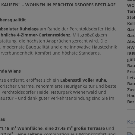
 KAUFEN! – WOHNEN IN PERCHTOLDSDORFS BESTLAGE
WC
Ter
Ste
bensqualität
Kel
bsoluter Ruhelage
am Rande der Perchtoldsdorfer Heide
Gär
hnliche 4-Zimmer-Gartenresidenz
. Mit großzügigem
Gar
sstattung, die höchsten Ansprüchen gerecht wird. Die
Abs
, modernste Bauqualität und eine innovative Haustechnik
HW
Naturverbundenheit, Komfort und höchste Standards.
fGE
gült
Bau
ande Wiens
Ers
Let
e entfernt, eröffnet sich ein
Lebensstil voller Ruhe,
Bau
storischer Charme, renommierte Heurigenkultur und beste
Zus
ie Perchtoldsdorfer Heide, Naturpark Wienerwald und
Hau
 Haustür – und dank guter Verkehrsanbindung sind Sie im
Bez
eau
Kon
71,15 m² Wohnfläche, eine 27,45 m² große Terrasse
und
9,22 m²
– eine seltene Kombination aus Wohnkomfort und