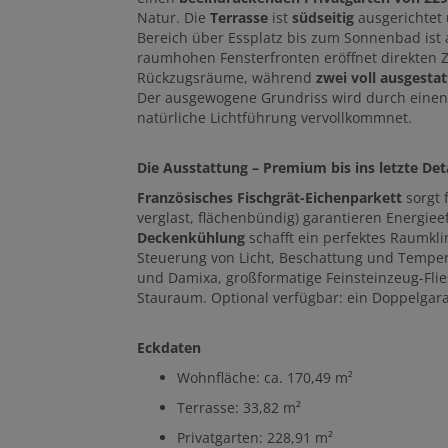
Natur. Die
Terrasse
ist
südseitig
ausgerichtet 
Bereich über Essplatz bis zum Sonnenbad ist 
raumhohen Fensterfronten eröffnet direkten
Rückzugsräume, während
zwei voll ausgesta
Der ausgewogene Grundriss wird durch einen
natürliche Lichtführung vervollkommnet.
Die Ausstattung – Premium bis ins letzte Det
Französisches Fischgrät-Eichenparkett
sorgt 
verglast, flächenbündig) garantieren Energiee
Deckenkühlung
schafft ein perfektes Raumkli
Steuerung von Licht, Beschattung und Temper
und Damixa, großformatige Feinsteinzeug-Fliese
Stauraum. Optional verfügbar: ein Doppelgara
Eckdaten
Wohnfläche: ca. 170,49 m²
Terrasse: 33,82 m²
Privatgarten: 228,91 m²