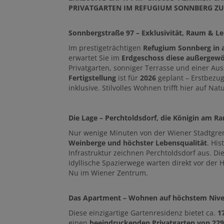
PRIVATGARTEN IM REFUGIUM SONNBERG ZU
Sonnbergstraße 97 – Exklusivität, Raum & Le
Im prestigeträchtigen
Refugium Sonnberg in a
erwartet Sie im
Erdgeschoss diese außergewö
Privatgarten, sonniger Terrasse und einer Au
Fertigstellung
ist für
2026
geplant – Erstbezug
inklusive. Stilvolles Wohnen trifft hier auf 
Die Lage – Perchtoldsdorf, die Königin am R
Nur wenige Minuten von der Wiener Stadtgrenz
Weinberge und höchster Lebensqualität
. Hi
Infrastruktur zeichnen Perchtoldsdorf aus. D
idyllische Spazierwege warten direkt vor der
Nu im Wiener Zentrum.
Das Apartment – Wohnen auf höchstem Niv
Diese einzigartige Gartenresidenz bietet ca.
1
einen
beeindruckenden Privatgarten von 22