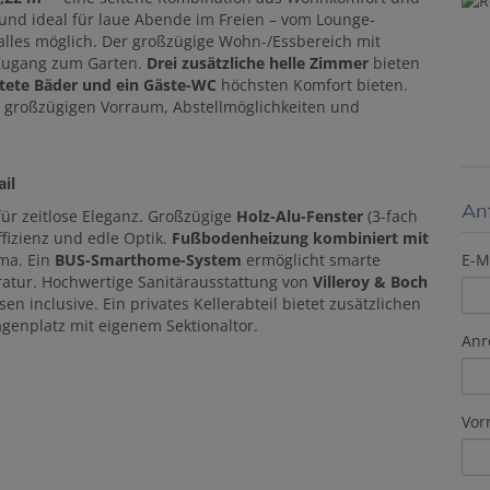
und ideal für laue Abende im Freien – vom Lounge-
alles möglich. Der großzügige Wohn-/Essbereich mit
 Zugang zum Garten.
Drei
zusätzliche helle Zimmer
bieten
ttete Bäder und ein Gäste-WC
höchsten Komfort bieten.
 großzügigen Vorraum, Abstellmöglichkeiten und
ail
An
für zeitlose Eleganz. Großzügige
Holz-Alu-Fenster
(3-fach
ffizienz und edle Optik.
Fußbodenheizung kombiniert mit
E-M
ma. Ein
BUS-Smarthome-System
ermöglicht smarte
atur. Hochwertige Sanitärausstattung von
Villeroy & Boch
n inclusive. Ein privates Kellerabteil bietet zusätzlichen
genplatz mit eigenem Sektionaltor.
Anr
Vo