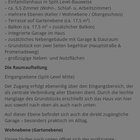
– Einfamilienhaus in Split-Level-Bauweise
– ca. 5,5 Zimmer (Wohn-, Schlaf- u. Arbeitszimmer)
– mehrere Ebenen (Keller / Wohnebene / Obergeschoss)
– Terrasse auf Gartenebene (ca. 17,5 m²)
– Balkon (ca. 17,5 m² + zusätzlicher Balkon)
– integrierte Garage im Haus
– zusätzliches Nebengebäude mit Garage & Stauraum
– Grundstück von zwei Seiten begehbar (Hauptstraße &
Promenadeweg)
– großzügige Neben- und Nutzflächen
Die Raumaufteilung
Eingangsebene (Split-Level Mitte)
Der Zugang erfolgt ebenerdig über den Eingangsbereich, der
als zentrale Verbindung aller Ebenen dient. Durch die leichte
Hanglage des Grundstücks erschließt sich das Haus von hier
aus sowohl nach oben als auch nach unten.
Auf dieser Ebene befindet sich auch die direkt zugängliche
Garage – besonders praktisch im Alltag.
Wohnebene (Gartenebene)
Einige Stufen nach unten öffnet sich der großzügige