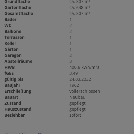
2
Grundfläche
ca. 807 m
2
Gartenfläche
ca. 638 m
2
Gesamtfläche
ca. 807 m
Bäder
1
WC
2
Balkone
2
Terrassen
1
Keller
1
Gärten
1
Garagen
2
Abstellräume
3
2
HWB
400.6 kWh/m
a
fGEE
3,49
gültig bis
24.03.2032
Baujahr
1962
Erschließung
vollerschlossen
Bauart
Neubau
Zustand
gepflegt
Hauszustand
gepflegt
Beziehbar
sofort