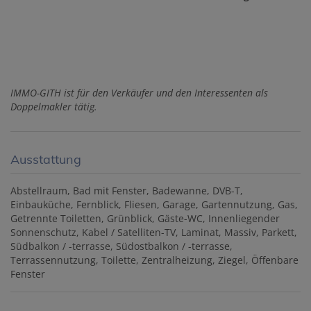
IMMO-GITH ist für den Verk
äufer und den Interessenten als
Doppelmakler tätig.
Ausstattung
Abstellraum
Bad mit Fenster
Badewanne
DVB-T
Einbauküche
Fernblick
Fliesen
Garage
Gartennutzung
Gas
Getrennte Toiletten
Grünblick
Gäste-WC
Innenliegender
Sonnenschutz
Kabel / Satelliten-TV
Laminat
Massiv
Parkett
Südbalkon / -terrasse
Südostbalkon / -terrasse
Terrassennutzung
Toilette
Zentralheizung
Ziegel
Öffenbare
Fenster