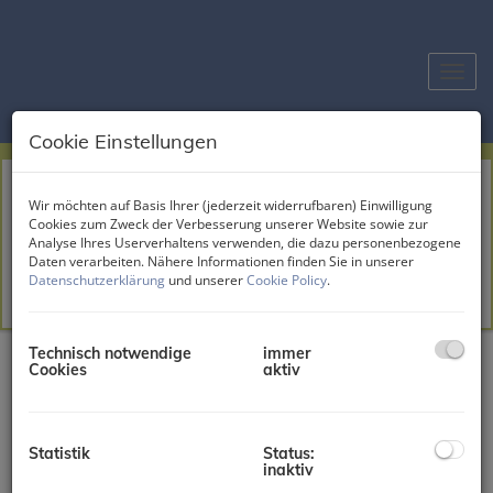
Navig
Cookie Einstellungen
Wohnen über Wien – Erstbezug – Einfamilienhaus mit Panoramablick am Schafberg
Wir möchten auf Basis Ihrer (jederzeit widerrufbaren) Einwilligung
Cookies zum Zweck der Verbesserung unserer Website sowie zur
1170 Wien,Hernals
Analyse Ihres Userverhaltens verwenden, die dazu personenbezogene
Daten verarbeiten. Nähere Informationen finden Sie in unserer
2
Zimmer
4
Fläche
ca. 130 m
Miete
3.990,00 €
Datenschutzerklärung
und unserer
Cookie Policy
.
Miete
Technisch notwendige
immer
Cookies
aktiv
MIETE
Statistik
Status:
inaktiv