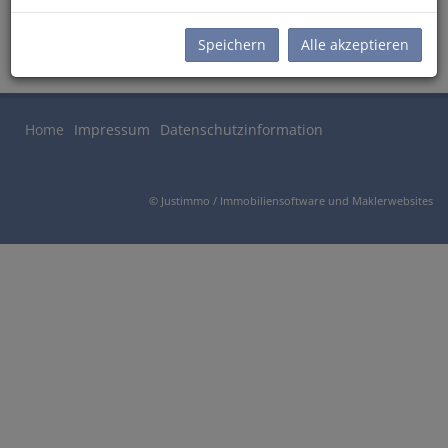
KAUF
Speichern
Alle akzeptieren
Home
Impressum
Datenschutzinformation
©
Justimmo / Immobiliensoftware und Maklerwebsites