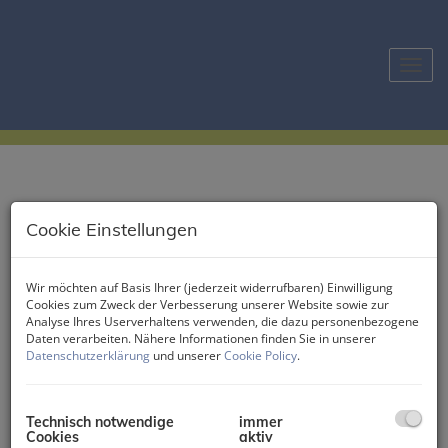
Navig
Cookie Einstellungen
Herzlich Willkommen
bei IMMO-GITH!
Ich freue mich, Ihnen meine Dienstleistungen
Wir möchten auf Basis Ihrer (jederzeit widerrufbaren) Einwilligung
Cookies zum Zweck der Verbesserung unserer Website sowie zur
anbieten zu dürfen.
Analyse Ihres Userverhaltens verwenden, die dazu personenbezogene
Roland Gith
Daten verarbeiten. Nähere Informationen finden Sie in unserer
Datenschutzerklärung
und unserer
Cookie Policy
.
Technisch notwendige
immer
Cookies
aktiv