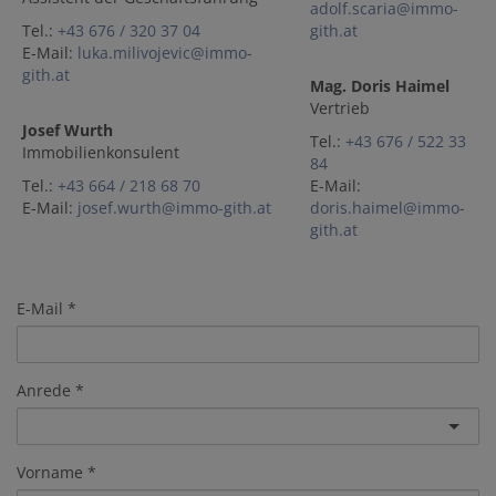
adolf.scaria@immo-
Tel.:
+43 676 / 320 37 04
gith.at
E-Mail:
luka.milivojevic@immo-
gith.at
Mag. Doris Haimel
Vertrieb
Josef Wurth
Tel.:
+43 676 / 522 33
Immobilienkonsulent
84
Tel.:
+43 664 / 218 68 70
E-Mail:
E-Mail:
josef.wurth@immo-gith.at
doris.haimel@immo-
gith.at
E-Mail
Anrede
Vorname