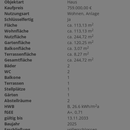
Objektart
Haus
Kaufpreis
759.000,00 €
Nutzungsart
Wohnen
Anlage
Schlüsselfertig
Ja
2
Fläche
ca. 113,13 m
2
Wohnfläche
ca. 113,13 m
2
Nutzfläche
ca. 244,72 m
2
Gartenfläche
ca. 120,25 m
2
Balkonfläche
ca. 3,07 m
2
Terrassenfläche
ca. 8,27 m
2
Gesamtfläche
ca. 244,72 m
Bäder
2
WC
2
Balkone
1
Terrassen
1
Stellplätze
1
Gärten
1
Abstellräume
2
2
HWB
B, 26.6 kWh/m
a
fGEE
A+, 0,71
gültig bis
13.11.2033
Baujahr
2025
Erschließung
vollerschlossen