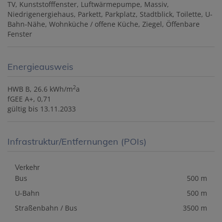
TV
Kunststofffenster
Luftwärmepumpe
Massiv
Niedrigenergiehaus
Parkett
Parkplatz
Stadtblick
Toilette
U-
Bahn-Nähe
Wohnküche / offene Küche
Ziegel
Öffenbare
Fenster
Energieausweis
2
HWB
B, 26.6 kWh/m
a
fGEE
A+, 0,71
gültig bis
13.11.2033
Infrastruktur/Entfernungen (POIs)
Verkehr
Bus
500 m
U-Bahn
500 m
Straßenbahn / Bus
3500 m