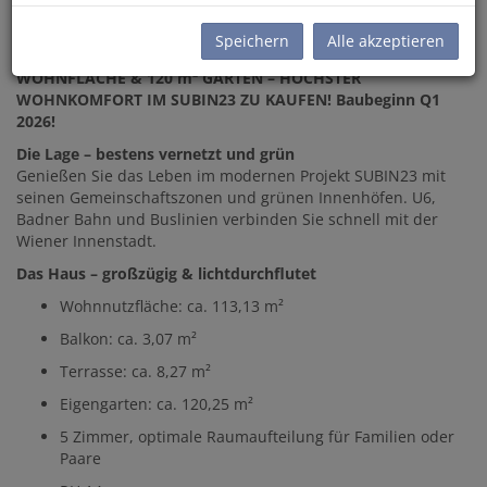
Beschreibung
Speichern
Alle akzeptieren
PROVISIONSFREIES EXKLUSIVES REIHENHAUS MIT 113 m²
WOHNFLÄCHE & 120 m² GARTEN – HÖCHSTER
WOHNKOMFORT IM SUBIN23 ZU KAUFEN! Baubeginn Q1
2026!
Die Lage – bestens vernetzt und grün
Genießen Sie das Leben im modernen Projekt SUBIN23 mit
seinen Gemeinschaftszonen und grünen Innenhöfen. U6,
Badner Bahn und Buslinien verbinden Sie schnell mit der
Wiener Innenstadt.
Das Haus – großzügig & lichtdurchflutet
Wohnnutzfläche: ca. 113,13 m²
Balkon: ca. 3,07 m²
Terrasse: ca. 8,27 m²
Eigengarten: ca. 120,25 m²
5 Zimmer, optimale Raumaufteilung für Familien oder
Paare