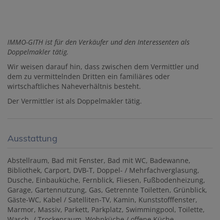
IMMO-GITH ist für den Verkäufer und den Interessenten als
Doppelmakler tätig.
Wir weisen darauf hin, dass zwischen dem Vermittler und
dem zu vermittelnden Dritten ein familiäres oder
wirtschaftliches Naheverhältnis besteht.
Der Vermittler ist als Doppelmakler tätig.
Ausstattung
Abstellraum
Bad mit Fenster
Bad mit WC
Badewanne
Bibliothek
Carport
DVB-T
Doppel- / Mehrfachverglasung
Dusche
Einbauküche
Fernblick
Fliesen
Fußbodenheizung
Garage
Gartennutzung
Gas
Getrennte Toiletten
Grünblick
Gäste-WC
Kabel / Satelliten-TV
Kamin
Kunststofffenster
Marmor
Massiv
Parkett
Parkplatz
Swimmingpool
Toilette
Wasch- / Trockenraum
Wohnküche / offene Küche