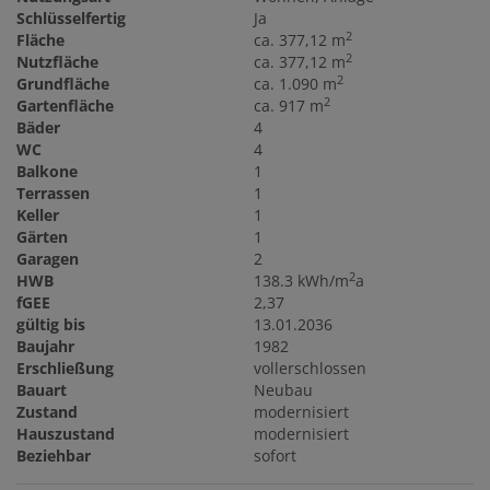
Schlüsselfertig
Ja
2
Fläche
ca. 377,12 m
2
Nutzfläche
ca. 377,12 m
2
Grundfläche
ca. 1.090 m
2
Gartenfläche
ca. 917 m
Bäder
4
WC
4
Balkone
1
Terrassen
1
Keller
1
Gärten
1
Garagen
2
2
HWB
138.3 kWh/m
a
fGEE
2,37
gültig bis
13.01.2036
Baujahr
1982
Erschließung
vollerschlossen
Bauart
Neubau
Zustand
modernisiert
Hauszustand
modernisiert
Beziehbar
sofort