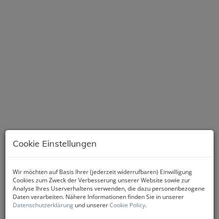
Cookie Einstellungen
Wir möchten auf Basis Ihrer (jederzeit widerrufbaren) Einwilligung
Cookies zum Zweck der Verbesserung unserer Website sowie zur
Analyse Ihres Userverhaltens verwenden, die dazu personenbezogene
Daten verarbeiten. Nähere Informationen finden Sie in unserer
Datenschutzerklärung
und unserer
Cookie Policy
.
Beschreibung