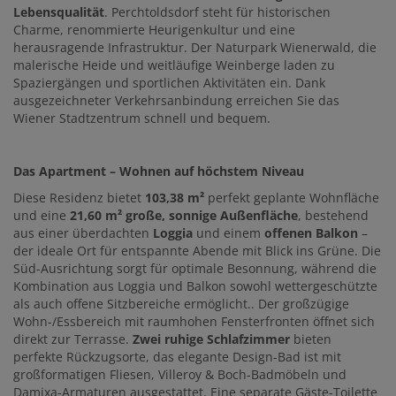
Lebensqualität
. Perchtoldsdorf steht für historischen
Charme, renommierte Heurigenkultur und eine
herausragende Infrastruktur. Der Naturpark Wienerwald, die
malerische Heide und weitläufige Weinberge laden zu
Spaziergängen und sportlichen Aktivitäten ein. Dank
ausgezeichneter Verkehrsanbindung erreichen Sie das
Wiener Stadtzentrum schnell und bequem.
Das Apartment – Wohnen auf höchstem Niveau
Diese Residenz bietet
103,38 m²
perfekt geplante Wohnfläche
und eine
21,60 m² große, sonnige Außenfläche
, bestehend
aus einer überdachten
Loggia
und einem
offenen Balkon
–
der ideale Ort für entspannte Abende mit Blick ins Grüne. Die
Süd-Ausrichtung sorgt für optimale Besonnung, während die
Kombination aus Loggia und Balkon sowohl wettergeschützte
als auch offene Sitzbereiche ermöglicht.. Der großzügige
Wohn-/Essbereich mit raumhohen Fensterfronten öffnet sich
direkt zur Terrasse.
Zwei ruhige Schlafzimmer
bieten
perfekte Rückzugsorte, das elegante Design-Bad ist mit
großformatigen Fliesen, Villeroy & Boch-Badmöbeln und
Damixa-Armaturen ausgestattet. Eine separate Gäste-Toilette