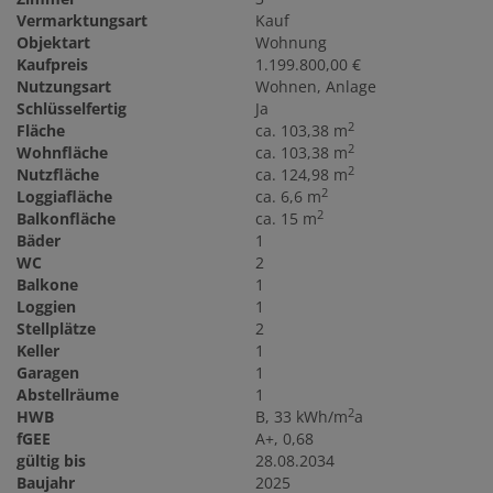
Vermarktungsart
Kauf
Objektart
Wohnung
Kaufpreis
1.199.800,00 €
Nutzungsart
Wohnen
Anlage
Schlüsselfertig
Ja
2
Fläche
ca. 103,38 m
2
Wohnfläche
ca. 103,38 m
2
Nutzfläche
ca. 124,98 m
2
Loggiafläche
ca. 6,6 m
2
Balkonfläche
ca. 15 m
Bäder
1
WC
2
Balkone
1
Loggien
1
Stellplätze
2
Keller
1
Garagen
1
Abstellräume
1
2
HWB
B, 33 kWh/m
a
fGEE
A+, 0,68
gültig bis
28.08.2034
Baujahr
2025