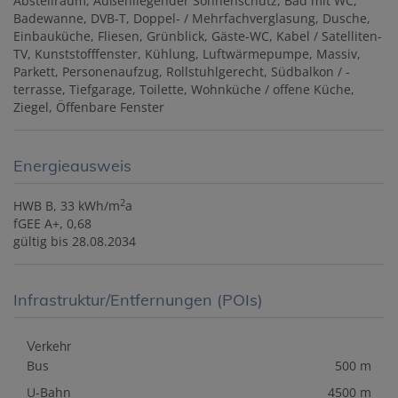
Abstellraum
Außenliegender Sonnenschutz
Bad mit WC
Badewanne
DVB-T
Doppel- / Mehrfachverglasung
Dusche
Einbauküche
Fliesen
Grünblick
Gäste-WC
Kabel / Satelliten-
TV
Kunststofffenster
Kühlung
Luftwärmepumpe
Massiv
Parkett
Personenaufzug
Rollstuhlgerecht
Südbalkon / -
terrasse
Tiefgarage
Toilette
Wohnküche / offene Küche
Ziegel
Öffenbare Fenster
Energieausweis
2
HWB
B, 33 kWh/m
a
fGEE
A+, 0,68
gültig bis
28.08.2034
Infrastruktur/Entfernungen (POIs)
Verkehr
Bus
500 m
U-Bahn
4500 m