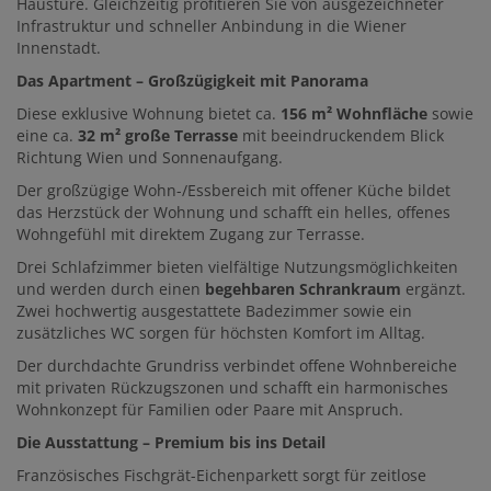
Haustüre. Gleichzeitig profitieren Sie von ausgezeichneter
Infrastruktur und schneller Anbindung in die Wiener
Innenstadt.
Das Apartment – Großzügigkeit mit Panorama
Diese exklusive Wohnung bietet ca.
156 m² Wohnfläche
sowie
eine ca.
32 m² große Terrasse
mit beeindruckendem Blick
Richtung Wien und Sonnenaufgang.
Der großzügige Wohn-/Essbereich mit offener Küche bildet
das Herzstück der Wohnung und schafft ein helles, offenes
Wohngefühl mit direktem Zugang zur Terrasse.
Drei Schlafzimmer bieten vielfältige Nutzungsmöglichkeiten
und werden durch einen
begehbaren Schrankraum
ergänzt.
Zwei hochwertig ausgestattete Badezimmer sowie ein
zusätzliches WC sorgen für höchsten Komfort im Alltag.
Der durchdachte Grundriss verbindet offene Wohnbereiche
mit privaten Rückzugszonen und schafft ein harmonisches
Wohnkonzept für Familien oder Paare mit Anspruch.
Die Ausstattung – Premium bis ins Detail
Französisches Fischgrät-Eichenparkett sorgt für zeitlose