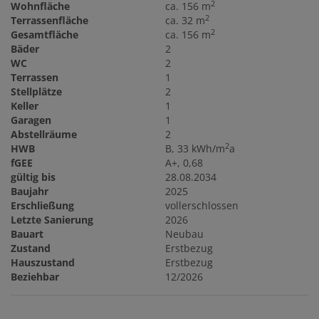
2
Wohnfläche
ca. 156 m
2
Terrassenfläche
ca. 32 m
2
Gesamtfläche
ca. 156 m
Bäder
2
WC
2
Terrassen
1
Stellplätze
2
Keller
1
Garagen
1
Abstellräume
2
2
HWB
B, 33 kWh/m
a
fGEE
A+, 0,68
gültig bis
28.08.2034
Baujahr
2025
Erschließung
vollerschlossen
Letzte Sanierung
2026
Bauart
Neubau
Zustand
Erstbezug
Hauszustand
Erstbezug
Beziehbar
12/2026