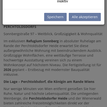
Beschreibung
inaktiv
EXKLUSIVE CA. 156 m² GROSSE 4-ZIMMER-RESIDENZ MIT CA.
Speichern
Alle akzeptieren
32 m² TERRASSE & WIENBLICK IM REFUGIUM SONNBERG ZU
KAUFEN! – WOHNEN ÜBER DEN DÄCHERN
PERCHTOLDSDORFS
Sonnbergstraße 97 – Weitblick, Großzügigkeit & Wohnqualität
Im exklusiven
Refugium Sonnberg
in absoluter Ruhelage am
Rande der Perchtoldsdorfer Heide erwartet Sie diese
außergewöhnliche Wohnung mit beeindruckendem Ausblick.
Großzügige Wohnflächen, eine weitläufige Terrasse und
hochwertige Ausstattung vereinen sich zu einem
Wohnkonzept auf höchstem Niveau. Die Fertigstellung ist für
2026
geplant – Erstbezug mit modernster Bauqualität
inklusive.
Die Lage – Perchtoldsdorf, die Königin am Rande Wiens
Nur wenige Minuten von Wien entfernt genießen Sie hier
Ruhe, Natur und höchste Lebensqualität. Die umliegenden
Weinberge, die
Perchtoldsdorfer Heide
und der Wienerwald
bieten zahlreiche Freizeitmöglichkeiten direkt vor der