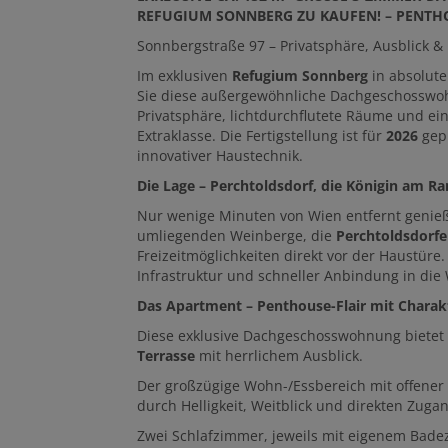
REFUGIUM SONNBERG ZU KAUFEN! – PENTH
Sonnbergstraße 97 – Privatsphäre, Ausblick &
Im exklusiven
Refugium Sonnberg
in absolute
Sie diese außergewöhnliche Dachgeschosswoh
Privatsphäre, lichtdurchflutete Räume und e
Extraklasse. Die Fertigstellung ist für
2026
gepl
innovativer Haustechnik.
Die Lage – Perchtoldsdorf, die Königin am R
Nur wenige Minuten von Wien entfernt genieß
umliegenden Weinberge, die
Perchtoldsdorfe
Freizeitmöglichkeiten direkt vor der Haustüre.
Infrastruktur und schneller Anbindung in die
Das Apartment – Penthouse-Flair mit Charak
Diese exklusive Dachgeschosswohnung bietet
Terrasse
mit herrlichem Ausblick.
Der großzügige Wohn-/Essbereich mit offener
durch Helligkeit, Weitblick und direkten Zugan
Zwei Schlafzimmer, jeweils mit eigenem Bad