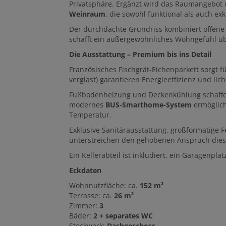
Privatsphäre. Ergänzt wird das Raumangebot
Weinraum
, die sowohl funktional als auch exk
Der durchdachte Grundriss kombiniert offen
schafft ein außergewöhnliches Wohngefühl üb
Die Ausstattung – Premium bis ins Detail
Französisches Fischgrät-Eichenparkett sorgt fü
verglast) garantieren Energieeffizienz und li
Fußbodenheizung und Deckenkühlung schaffen 
modernes
BUS-Smarthome-System
ermöglich
Temperatur.
Exklusive Sanitärausstattung, großformatige F
unterstreichen den gehobenen Anspruch dies
Ein Kellerabteil ist inkludiert, ein Garagenplat
Eckdaten
Wohnnutzfläche: ca.
152 m²
Terrasse: ca.
26 m²
Zimmer:
3
Bäder:
2 + separates WC
Stockwerk:
Dachgeschoss