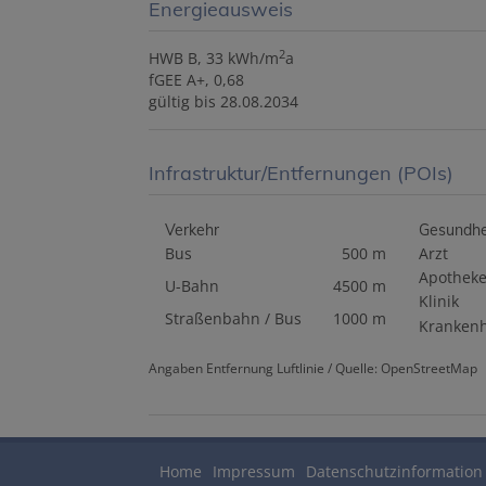
Energieausweis
2
HWB
B, 33 kWh/m
a
fGEE
A+, 0,68
gültig bis
28.08.2034
Infrastruktur/Entfernungen (POIs)
Verkehr
Gesundhe
Bus
500 m
Arzt
Apothek
U-Bahn
4500 m
Klinik
Straßenbahn / Bus
1000 m
Kranken
Angaben Entfernung Luftlinie / Quelle: OpenStreetMap
Home
Impressum
Datenschutzinformation