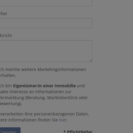
efon
hricht
Ich möchte weitere Marketinginformationen
erhalten.
Ich bin
Eigentümer:in einer Immobilie
und
habe Interesse an Informationen zur
Vermarktung (Beratung, Marktüberblick oder
Bewertung).
 verarbeiten Ihre personenbezogenen Daten,
tere Informationen finden Sie
hier
.
* Pflichtfelder
Senden