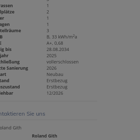
rassen
1
llplätze
2
ler
1
agen
1
tellräume
3
2
B
B, 33 kWh/m
a
E
A+, 0,68
ig bis
28.08.2034
jahr
2025
chließung
vollerschlossen
zte Sanierung
2026
art
Neubau
tand
Erstbezug
szustand
Erstbezug
iehbar
12/2026
taktieren Sie uns
Roland Gith