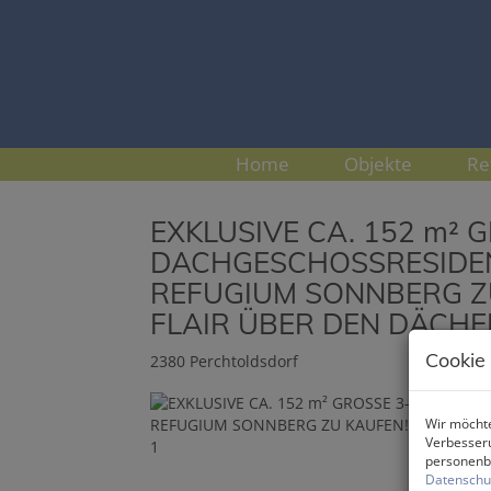
Home
Objekte
Re
EXKLUSIVE CA. 152 m² 
DACHGESCHOSSRESIDENZ
REFUGIUM SONNBERG Z
FLAIR ÜBER DEN DÄCH
Cookie
2380 Perchtoldsdorf
Wir möchte
Verbesseru
personenbe
Datenschu