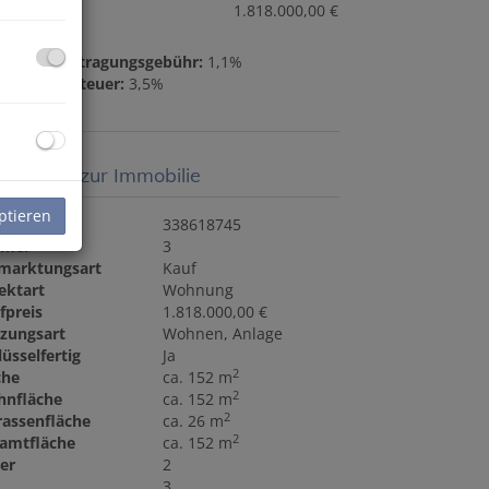
fpreis:
1.818.000,00 €
ndbucheintragungsgebühr:
1,1%
nderwerbsteuer:
3,5%
sisdaten zur Immobilie
ptieren
ektnr.
338618745
mmer
3
marktungsart
Kauf
ektart
Wohnung
fpreis
1.818.000,00 €
zungsart
Wohnen
Anlage
lüsselfertig
Ja
2
che
ca. 152 m
2
nfläche
ca. 152 m
2
rassenfläche
ca. 26 m
2
amtfläche
ca. 152 m
er
2
3