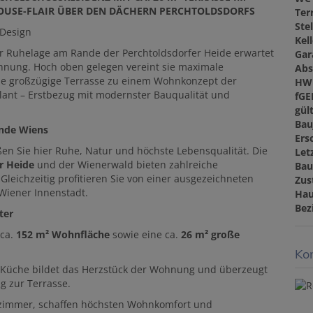
OUSE-FLAIR ÜBER DEN DÄCHERN PERCHTOLDSDORFS
Ter
Ste
 Design
Kel
r Ruhelage am Rande der Perchtoldsdorfer Heide erwartet
Gar
nung. Hoch oben gelegen vereint sie maximale
Abs
ine großzügige Terrasse zu einem Wohnkonzept der
HW
ant – Erstbezug mit modernster Bauqualität und
fGE
gült
Bau
ande Wiens
Ers
en Sie hier Ruhe, Natur und höchste Lebensqualität. Die
Let
r Heide
und der Wienerwald bieten zahlreiche
Bau
 Gleichzeitig profitieren Sie von einer ausgezeichneten
Zus
 Wiener Innenstadt.
Hau
Bez
ter
 ca.
152 m² Wohnfläche
sowie eine ca.
26 m² große
Kon
 Küche bildet das Herzstück der Wohnung und überzeugt
g zur Terrasse.
ezimmer, schaffen höchsten Wohnkomfort und