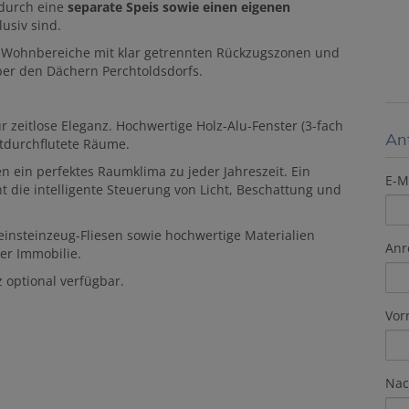
 durch eine
separate Speis sowie einen eigenen
lusiv sind.
e Wohnbereiche mit klar getrennten Rückzugszonen und
er den Dächern Perchtoldsdorfs.
r zeitlose Eleganz. Hochwertige Holz-Alu-Fenster (3-fach
An
chtdurchflutete Räume.
ein perfektes Raumklima zu jeder Jahreszeit. Ein
E-M
t die intelligente Steuerung von Licht, Beschattung und
einsteinzeug-Fliesen sowie hochwertige Materialien
Anr
er Immobilie.
z optional verfügbar.
Vo
Na