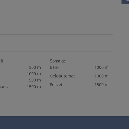
it
Sonstige
500 m
Bank
1000 m
e
1000 m
Geldautomat
1000 m
500 m
Polizei
1500 m
haus
1500 m