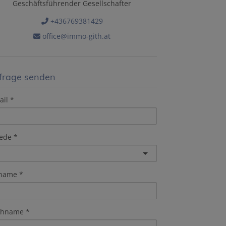
Geschäftsführender Gesellschafter
+436769381429
office@immo-gith.at
frage senden
ail
ede
rname
chname