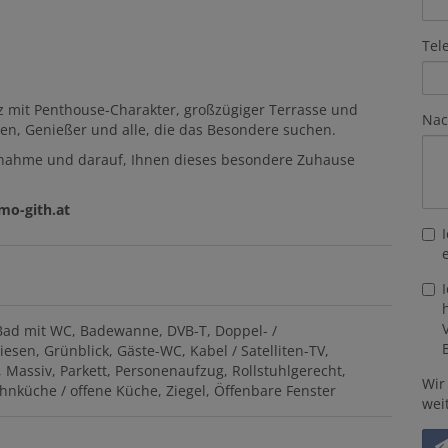
Tel
 mit Penthouse-Charakter, großzügiger Terrasse und
Nac
sten, Genießer und alle, die das Besondere suchen.
ufnahme und darauf, Ihnen dieses besondere Zuhause
mo-gith.at
Bad mit WC
Badewanne
DVB-T
Doppel- /
liesen
Grünblick
Gäste-WC
Kabel / Satelliten-TV
Massiv
Parkett
Personenaufzug
Rollstuhlgerecht
Wir
hnküche / offene Küche
Ziegel
Öffenbare Fenster
wei