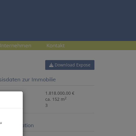
Unternehmen
Kontakt
Download Expose
sisdaten zur Immobilie
fpreis
1.818.000,00 €
2
che
ca. 152 m
mmer
3
zu
eisinformation