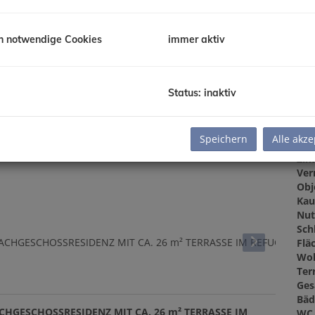
Kau
Gru
h notwendige Cookies
immer aktiv
Gru
Status: inaktiv
Ba
Speichern
Alle akze
Obj
Zi
Ver
Obj
Kau
Nut
Sch
Flä
Woh
Ter
Ges
Bäd
ACHGESCHOSSRESIDENZ MIT CA. 26 m² TERRASSE IM
WC