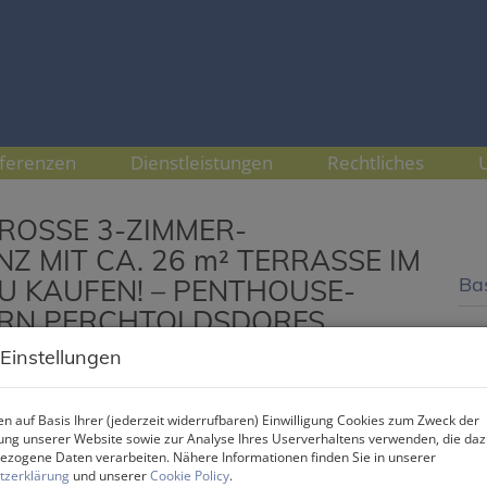
ferenzen
Dienstleistungen
Rechtliches
GROSSE 3-ZIMMER-
 MIT CA. 26 m² TERRASSE IM
Ba
U KAUFEN! – PENTHOUSE-
ERN PERCHTOLDSDORFS
Kau
Flä
 Einstellungen
Zi
n auf Basis Ihrer (jederzeit widerrufbaren) Einwilligung Cookies zum Zweck der
ng unserer Website sowie zur Analyse Ihres Userverhaltens verwenden, die da
Pr
zogene Daten verarbeiten. Nähere Informationen finden Sie in unserer
tzerklärung
und unserer
Cookie Policy
.