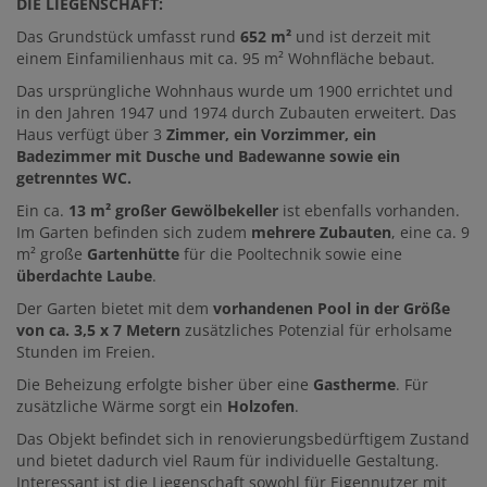
DIE LIEGENSCHAFT:
Das Grundstück umfasst rund
652 m²
und ist derzeit mit
einem Einfamilienhaus mit ca. 95 m² Wohnfläche bebaut.
Das ursprüngliche Wohnhaus wurde um 1900 errichtet und
in den Jahren 1947 und 1974 durch Zubauten erweitert. Das
Haus verfügt über 3
Zimmer, ein Vorzimmer, ein
Badezimmer mit Dusche und Badewanne sowie ein
getrenntes WC.
Ein ca.
13 m² großer Gewölbekeller
ist ebenfalls vorhanden.
Im Garten befinden sich zudem
mehrere Zubauten
, eine ca. 9
m² große
Gartenhütte
für die Pooltechnik sowie eine
überdachte Laube
.
Der Garten bietet mit dem
vorhandenen Pool in der Größe
von ca. 3,5 x 7 Metern
zusätzliches Potenzial für erholsame
Stunden im Freien.
Die Beheizung erfolgte bisher über eine
Gastherme
. Für
zusätzliche Wärme sorgt ein
Holzofen
.
Das Objekt befindet sich in renovierungsbedürftigem Zustand
und bietet dadurch viel Raum für individuelle Gestaltung.
Interessant ist die Liegenschaft sowohl für Eigennutzer mit