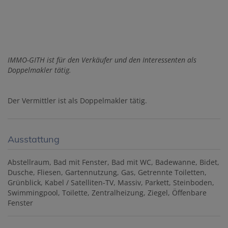
IMMO-GITH ist für den Verkäufer und den Interessenten als
Doppelmakler tätig.
Der Vermittler ist als Doppelmakler tätig.
Ausstattung
Abstellraum
Bad mit Fenster
Bad mit WC
Badewanne
Bidet
Dusche
Fliesen
Gartennutzung
Gas
Getrennte Toiletten
Grünblick
Kabel / Satelliten-TV
Massiv
Parkett
Steinboden
Swimmingpool
Toilette
Zentralheizung
Ziegel
Öffenbare
Fenster