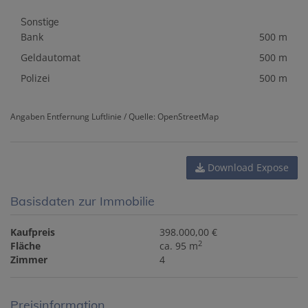
Sonstige
Bank
500 m
Geldautomat
500 m
Polizei
500 m
Angaben Entfernung Luftlinie / Quelle: OpenStreetMap
Download Expose
Basisdaten zur Immobilie
Kaufpreis
398.000,00 €
2
Fläche
ca. 95 m
Zimmer
4
Preisinformation