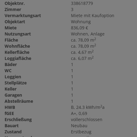
Objektnr.
338618779
Zimmer
3
Vermarktungsart
Miete mit Kaufoption
Objektart
Wohnung
Miete
836,09 €
Nutzungsart
Wohnen
Anlage
2
Fläche
ca. 78,09 m
2
Wohnfläche
ca. 78,09 m
2
Kellerfläche
ca. 4,67 m
2
Loggiafläche
ca. 6,07 m
Bäder
1
WC
1
Loggien
1
Stellplätze
1
Keller
1
Garagen
1
Abstellräume
1
2
HWB
B, 24.3 kWh/m
a
fGEE
A+, 0,69
Erschließung
vollerschlossen
Bauart
Neubau
Zustand
Erstbezug