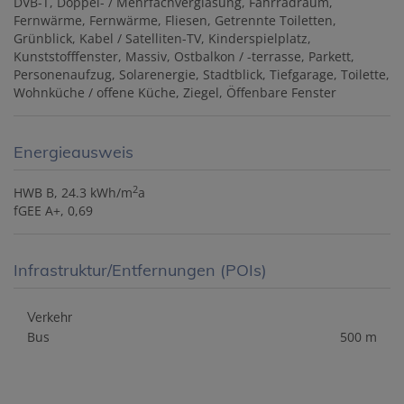
DVB-T
Doppel- / Mehrfachverglasung
Fahrradraum
Fernwärme
Fernwärme
Fliesen
Getrennte Toiletten
Grünblick
Kabel / Satelliten-TV
Kinderspielplatz
Kunststofffenster
Massiv
Ostbalkon / -terrasse
Parkett
Personenaufzug
Solarenergie
Stadtblick
Tiefgarage
Toilette
Wohnküche / offene Küche
Ziegel
Öffenbare Fenster
Energieausweis
2
HWB
B, 24.3 kWh/m
a
fGEE
A+, 0,69
Infrastruktur/Entfernungen (POIs)
Verkehr
Bus
500 m