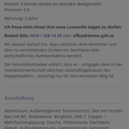
Kaution: 9 Monats-Mieten als abstrakte Bankgarantie
Provision: € 0,-
Befristung: 5 Jahre
Ich freue mich Ihnen Ihre neue Luxusvilla zeigen zu dürfen:
Roland Gith:
0676 / 938 14 29
oder
office@immo-gith.at
Wir weisen darauf hin, dass zwischen dem Vermittler und
dem zu vermittelnden Dritten ein familiäres oder
wirtschaftliches Naheverhältnis besteht.
Der Immobilienmakler erklärt, dass er – entgegen dem in der
Immobilienwirtschaft üblichen Geschäftsgebrauch des
Doppelmaklers – einseitig nur für den Vermieter tätig ist.
Ausstattung
Abstellraum
Außenliegender Sonnenschutz
Bad mit Fenster
Bad mit WC
Badewanne
Bergblick
DVB-T
Doppel- /
Mehrfachverglasung
Dusche
Fitnessraum
Flachdach
Fliesen
Fußbodenheizung
Gartennutzung
Getrennte