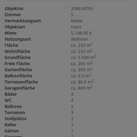
Objektnr.
338618793
Zimmer
5
Vermarktungsart
Miete
Objektart
Haus
Miete
5.148,00 €
Nutzungsart
Wohnen
2
Fläche
ca. 233 m
2
Wohnfläche
ca. 233 m
2
Grundfläche
ca. 5.000 m
2
Freie Fläche
ca. 265 m
2
Gartenfläche
ca. 265 m
2
Balkonfläche
ca. 6,5 m
2
Terrassenfläche
ca. 86,5 m
2
Garagenfläche
ca. 800 m
Bäder
3
WC
4
Balkone
2
Terrassen
3
Stellplätze
2
Keller
1
Gärten
1
Garagen
1