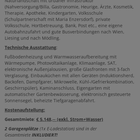
Naturlandschaft mit urbaner Infrastruktur
(Nahversorgung/Billa, Gastronomie, Heurige, Ärzte, Kosmetik,
Therapie, Apotheke, Kindergarten, Volksschule
(Schulpartnerschaft mit Maria Enzersdorf), private
Volksschule, Hortbetreuung, Bank, Post etc., eine eigene
Autobahnzufahrt und gute Busverbindungen nach Wien,
Liesing und nach Mödling.
Technische Ausstattung
:
Fußbodenheizung und Warmwasseraufbereitung mit
Wärmepumpe, Photovoltaikanlage, Klimaanlage, SAT,
elektronische Außenjalousien, große Glasfronten mit 3-fach
Verglasung, Einbauküchen mit allen Geräten (Induktionsherd,
Backofen, Dampfgarer, Mikrowelle, Kühl-/Gefrierkombination,
Geschirrspüler), Kaminanschluss, Eigengarten mit
automatischer Gartenbewässerung, elektronisch gesteuerte
Sonnensegel, beheizte Tiefgaragenabfahrt.
Kostenaufstellung:
Gesamtmiete
:
€ 5.148,-- (exkl. Strom+Wasser)
2 Garagenplätze
(1x E-Ladestation) sind in der
Gesamtmiete
INKLUDIERT!