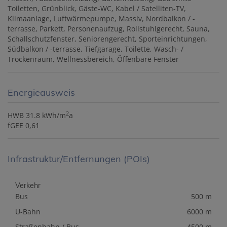
Toiletten
Grünblick
Gäste-WC
Kabel / Satelliten-TV
Klimaanlage
Luftwärmepumpe
Massiv
Nordbalkon / -
terrasse
Parkett
Personenaufzug
Rollstuhlgerecht
Sauna
Schallschutzfenster
Seniorengerecht
Sporteinrichtungen
Südbalkon / -terrasse
Tiefgarage
Toilette
Wasch- /
Trockenraum
Wellnessbereich
Öffenbare Fenster
Energieausweis
2
HWB
31.8 kWh/m
a
fGEE
0,61
Infrastruktur/Entfernungen (POIs)
Verkehr
Bus
500 m
U-Bahn
6000 m
Straßenbahn / Bus
4500 m