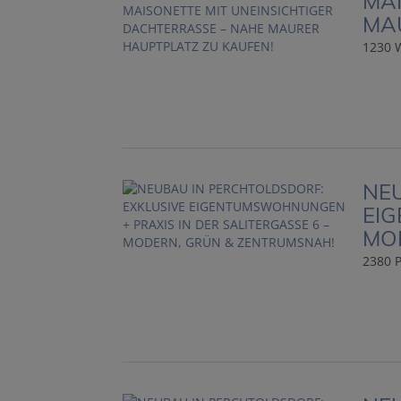
MAI
MA
1230 
NEU
EIG
MO
2380 P