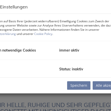
 Einstellungen
n auf Basis Ihrer (jederzeit widerrufbaren) Einwilligung Cookies zum Zweck der
ng unserer Website sowie zur Analyse Ihres Userverhaltens verwenden, die da
zogene Daten verarbeiten. Nähere Informationen finden Sie in unserer
tzerklärung
und unserer
Cookie Policy
.
RMANTES 5-ZIMMER-EINFAMILIENHAU
h notwendige Cookies
immer aktiv
RLPOOL AUF ca. 708 m² GRUND IN 123
PITALANLAGE MIT WOHNRECHT
Wien
Status: inaktiv
Zimmer
Fläche
Kau
2
5
ca. 150 m
790.
Speichern
Alle akze
R HELLE, RUHIGE UND SEHR GEPFLE