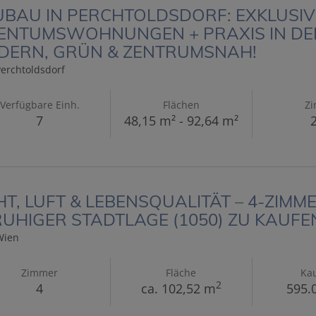
BAU IN PERCHTOLDSDORF: EXKLUSIV
ENTUMSWOHNUNGEN + PRAXIS IN DER
DERN, GRÜN & ZENTRUMSNAH!
erchtoldsdorf
Verfügbare Einh.
Flächen
Z
7
48,15 m² - 92,64 m²
2
HT, LUFT & LEBENSQUALITÄT – 4-ZI
RUHIGER STADTLAGE (1050) ZU KAUFE
Wien
Zimmer
Fläche
Kau
2
4
ca. 102,52 m
595.