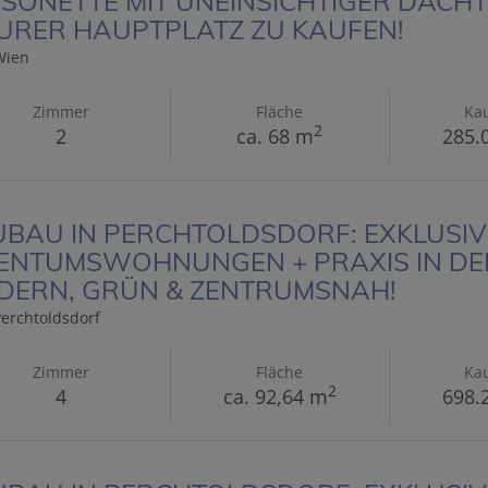
SONETTE MIT UNEINSICHTIGER DACH
URER HAUPTPLATZ ZU KAUFEN!
Wien
Zimmer
Fläche
Kau
2
2
ca. 68 m
285.
BAU IN PERCHTOLDSDORF: EXKLUSIV
ENTUMSWOHNUNGEN + PRAXIS IN DER
DERN, GRÜN & ZENTRUMSNAH!
erchtoldsdorf
Zimmer
Fläche
Kau
2
4
ca. 92,64 m
698.