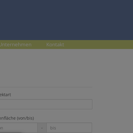
Unternehmen
Kontakt
ektart
nfläche (von/bis)
-