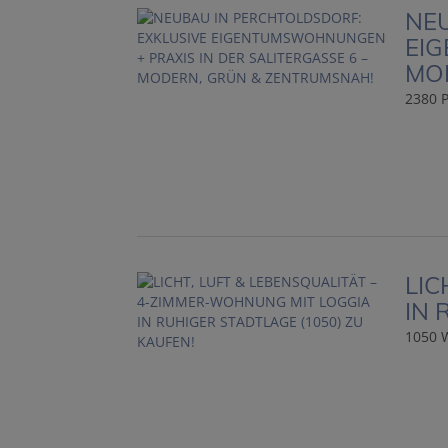
NEU
EIG
MO
2380 P
LIC
IN 
1050 