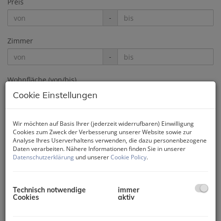
Preis
-
Zimmer
-
Wohnfläche (von/bis)
Cookie Einstellungen
-
Weitere Suchoptionen
Wir möchten auf Basis Ihrer (jederzeit widerrufbaren) Einwilligung
Cookies zum Zweck der Verbesserung unserer Website sowie zur
Filter zurücksetzen
Suchen
Analyse Ihres Userverhaltens verwenden, die dazu personenbezogene
Daten verarbeiten. Nähere Informationen finden Sie in unserer
Datenschutzerklärung
und unserer
Cookie Policy
.
1
2
3
Technisch notwendige
immer
Cookies
aktiv