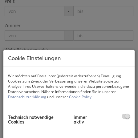
Preis
-
Zimmer
-
Wohnfläche (von/bis)
Cookie Einstellungen
-
Wir möchten auf Basis Ihrer (jederzeit widerrufbaren) Einwilligung
Weitere Suchoptionen
Cookies zum Zweck der Verbesserung unserer Website sowie zur
Analyse Ihres Userverhaltens verwenden, die dazu personenbezogene
Filter zurücksetzen
Suchen
Daten verarbeiten. Nähere Informationen finden Sie in unserer
Datenschutzerklärung
und unserer
Cookie Policy
.
1
2
3
Technisch notwendige
immer
Cookies
aktiv